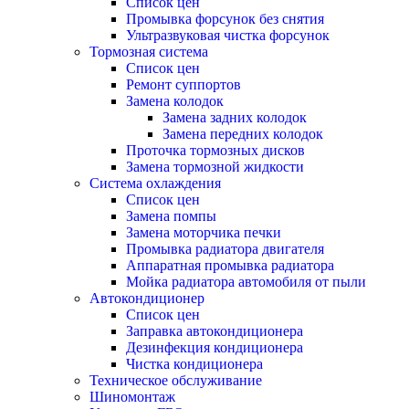
Список цен
Промывка форсунок без снятия
Ультразвуковая чистка форсунок
Тормозная система
Список цен
Ремонт суппортов
Замена колодок
Замена задних колодок
Замена передних колодок
Проточка тормозных дисков
Замена тормозной жидкости
Система охлаждения
Список цен
Замена помпы
Замена моторчика печки
Промывка радиатора двигателя
Аппаратная промывка радиатора
Мойка радиатора автомобиля от пыли
Автокондиционер
Список цен
Заправка автокондиционера
Дезинфекция кондиционера
Чистка кондиционера
Техническое обслуживание
Шиномонтаж