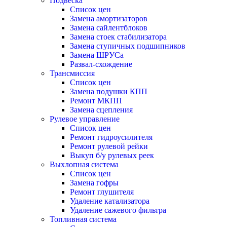
Подвеска
Список цен
Замена амортизаторов
Замена сайлентблоков
Замена стоек стабилизатора
Замена ступичных подшипников
Замена ШРУСа
Развал-схождение
Трансмиссия
Список цен
Замена подушки КПП
Ремонт МКПП
Замена сцепления
Рулевое управление
Список цен
Ремонт гидроусилителя
Ремонт рулевой рейки
Выкуп б/у рулевых реек
Выхлопная система
Список цен
Замена гофры
Ремонт глушителя
Удаление катализатора
Удаление сажевого фильтра
Топливная система