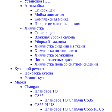
Установка ГБО
Автомойка
Список цен
Мойка двигателя
Комплексная мойка
Покрытие машины воском
Химчистка
Список цен
Влажная уборка салона
Уборка багажника
Химчистка сидений из ткани
Химчистка потолка авто
Химчистка багажника
Чистка колесных дисков
Химчистка пола со снятием сидений
Кузовной ремонт
Покраска кузова
Ремонт кузовов
Марки
Changan
Плановое ТО
CS35
Плановое ТО Changan CS35
CS55 PLUS
Плановое ТО Changan CS55 PLUS