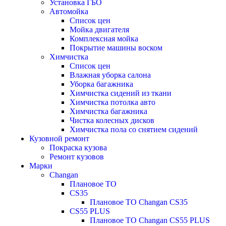
Установка ГБО
Автомойка
Список цен
Мойка двигателя
Комплексная мойка
Покрытие машины воском
Химчистка
Список цен
Влажная уборка салона
Уборка багажника
Химчистка сидений из ткани
Химчистка потолка авто
Химчистка багажника
Чистка колесных дисков
Химчистка пола со снятием сидений
Кузовной ремонт
Покраска кузова
Ремонт кузовов
Марки
Changan
Плановое ТО
CS35
Плановое ТО Changan CS35
CS55 PLUS
Плановое ТО Changan CS55 PLUS