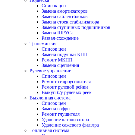
Подвеска
Список цен
Замена амортизаторов
Замена сайлентблоков
Замена стоек стабилизатора
Замена ступичных подшипников
Замена ШРУСа
Развал-схождение
Трансмиссия
Список цен
Замена подушки КПП
Ремонт МКПП
Замена сцепления
Рулевое управление
Список цен
Ремонт гидроусилителя
Ремонт рулевой рейки
Выкуп б/у рулевых реек
Выхлопная система
Список цен
Замена гофры
Ремонт глушителя
Удаление катализатора
Удаление сажевого фильтра
Топливная система