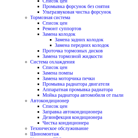
Список цен
Промывка форсунок без снятия
Ультразвуковая чистка форсунок
Тормозная система
Список цен
Ремонт суппортов
Замена колодок
Замена задних колодок
Замена передних колодок
Проточка тормозных дисков
Замена тормозной жидкости
Система охлаждения
Список цен
Замена помпы
Замена моторчика печки
Промывка радиатора двигателя
Аппаратная промывка радиатора
Мойка радиатора автомобиля от пыли
Автокондиционер
Список цен
Заправка автокондиционера
Дезинфекция кондиционера
Чистка кондиционера
Техническое обслуживание
Шиномонтаж