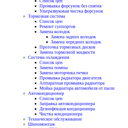
Список цен
Промывка форсунок без снятия
Ультразвуковая чистка форсунок
Тормозная система
Список цен
Ремонт суппортов
Замена колодок
Замена задних колодок
Замена передних колодок
Проточка тормозных дисков
Замена тормозной жидкости
Система охлаждения
Список цен
Замена помпы
Замена моторчика печки
Промывка радиатора двигателя
Аппаратная промывка радиатора
Мойка радиатора автомобиля от пыли
Автокондиционер
Список цен
Заправка автокондиционера
Дезинфекция кондиционера
Чистка кондиционера
Техническое обслуживание
Шиномонтаж