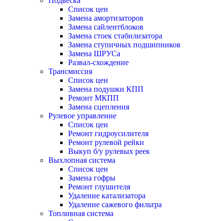
Подвеска
Список цен
Замена амортизаторов
Замена сайлентблоков
Замена стоек стабилизатора
Замена ступичных подшипников
Замена ШРУСа
Развал-схождение
Трансмиссия
Список цен
Замена подушки КПП
Ремонт МКПП
Замена сцепления
Рулевое управление
Список цен
Ремонт гидроусилителя
Ремонт рулевой рейки
Выкуп б/у рулевых реек
Выхлопная система
Список цен
Замена гофры
Ремонт глушителя
Удаление катализатора
Удаление сажевого фильтра
Топливная система