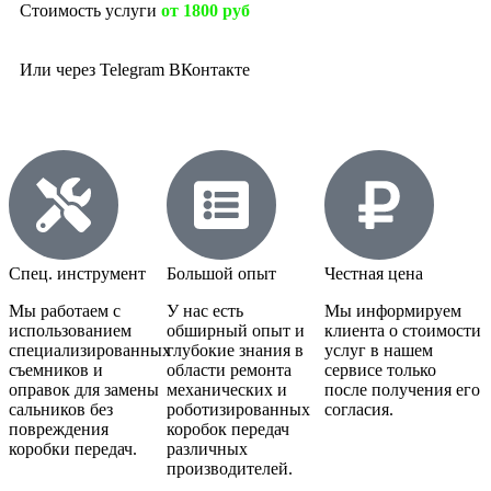
Стоимость услуги
от 1800 руб
Или через
Telegram
ВКонтакте
Спец. инструмент
Большой опыт
Честная цена
Мы работаем с
У нас есть
Мы информируем
использованием
обширный опыт и
клиента о стоимости
специализированных
глубокие знания в
услуг в нашем
съемников и
области ремонта
сервисе только
оправок для замены
механических и
после получения его
сальников без
роботизированных
согласия.
повреждения
коробок передач
коробки передач.
различных
производителей.