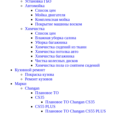
Установка ГБО
Автомойка
Список цен
Мойка двигателя
Комплексная мойка
Покрытие машины воском
Химчистка
Список цен
Влажная уборка салона
Уборка багажника
Химчистка сидений из ткани
Химчистка потолка авто
Химчистка багажника
Чистка колесных дисков
Химчистка пола со снятием сидений
Кузовной ремонт
Покраска кузова
Ремонт кузовов
Марки
Changan
Плановое ТО
CS35
Плановое ТО Changan CS35
CS55 PLUS
Плановое ТО Changan CS55 PLUS