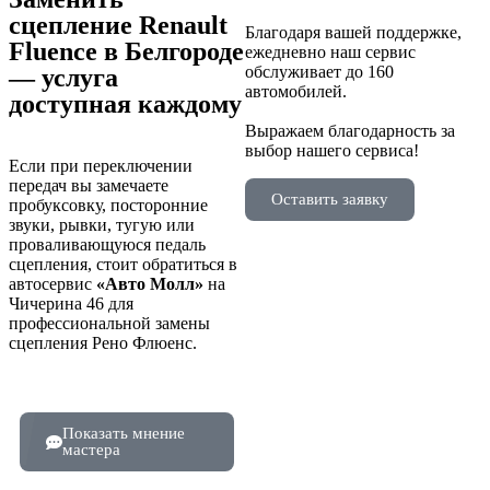
сцепление Renault
Благодаря вашей поддержке,
Fluence в Белгороде
ежедневно наш сервис
обслуживает до 160
— услуга
автомобилей.
доступная каждому
Выражаем благодарность за
выбор нашего сервиса!
Если при переключении
передач вы замечаете
Оставить заявку
пробуксовку, посторонние
звуки, рывки, тугую или
проваливающуюся педаль
сцепления, стоит обратиться в
автосервис
«Авто Молл»
на
Чичерина 46 для
профессиональной замены
сцепления Рено Флюенс.
Показать мнение
мастера