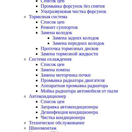
Список цен
Промывка форсунок без снятия
Ультразвуковая чистка форсунок
Тормозная система
Список цен
Ремонт суппортов
Замена колодок
Замена задних колодок
Замена передних колодок
Проточка тормозных дисков
Замена тормозной жидкости
Система охлаждения
Список цен
Замена помпы
Замена моторчика печки
Промывка радиатора двигателя
Аппаратная промывка радиатора
Мойка радиатора автомобиля от пыли
Автокондиционер
Список цен
Заправка автокондиционера
Дезинфекция кондиционера
Чистка кондиционера
Техническое обслуживание
Шиномонтаж