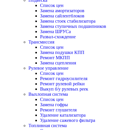
Подвеска
Список цен
Замена амортизаторов
Замена сайлентблоков
Замена стоек стабилизатора
Замена ступичных подшипников
Замена ШРУСа
Развал-схождение
Трансмиссия
Список цен
Замена подушки КПП
Ремонт МКПП
Замена сцепления
Рулевое управление
Список цен
Ремонт гидроусилителя
Ремонт рулевой рейки
Выкуп б/у рулевых реек
Выхлопная система
Список цен
Замена гофры
Ремонт глушителя
Удаление катализатора
Удаление сажевого фильтра
Топливная система