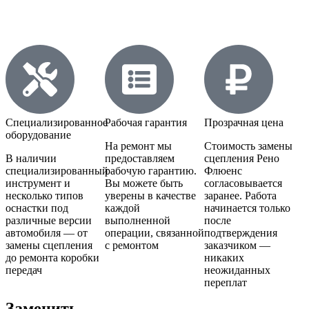
Специализированное
Рабочая гарантия
Прозрачная цена
оборудование
На ремонт мы
Стоимость замены
В наличии
предоставляем
сцепления Рено
специализированный
рабочую гарантию.
Флюенс
инструмент и
Вы можете быть
согласовывается
несколько типов
уверены в качестве
заранее. Работа
оснастки под
каждой
начинается только
различные версии
выполненной
после
автомобиля — от
операции, связанной
подтверждения
замены сцепления
с ремонтом
заказчиком —
до ремонта коробки
никаких
передач
неожиданных
переплат
Заменить