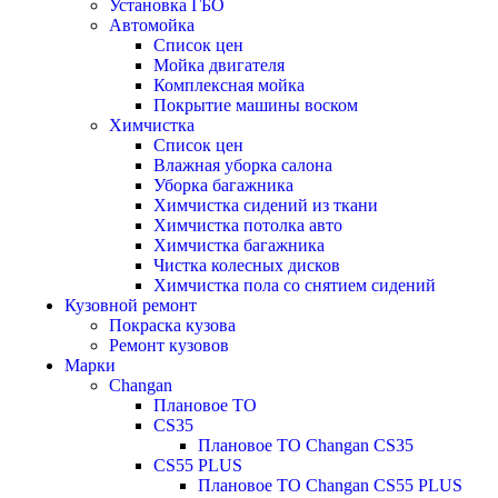
Установка ГБО
Автомойка
Список цен
Мойка двигателя
Комплексная мойка
Покрытие машины воском
Химчистка
Список цен
Влажная уборка салона
Уборка багажника
Химчистка сидений из ткани
Химчистка потолка авто
Химчистка багажника
Чистка колесных дисков
Химчистка пола со снятием сидений
Кузовной ремонт
Покраска кузова
Ремонт кузовов
Марки
Changan
Плановое ТО
CS35
Плановое ТО Changan CS35
CS55 PLUS
Плановое ТО Changan CS55 PLUS