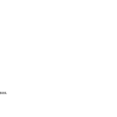
.
вия.