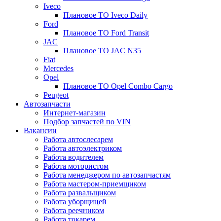
Iveco
Плановое ТО Iveco Daily
Ford
Плановое ТО Ford Transit
JAC
Плановое ТО JAC N35
Fiat
Mercedes
Opel
Плановое ТО Opel Combo Cargo
Peugeot
Автозапчасти
Интернет-магазин
Подбор запчастей по VIN
Вакансии
Работа автослесарем
Работа автоэлектриком
Работа водителем
Работа мотористом
Работа менеджером по автозапчастям
Работа мастером-приемщиком
Работа развальщиком
Работа уборщицей
Работа реечником
Работа токарем