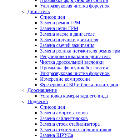
Промывка форсунок без снятия
Ультразвуковая чистка форсунок
Двигатель
Список цен
Замена ремня ГРМ
Замена цепи ГРМ
Замена масла в двигателе
Замена подушки двигателя
Замена свечей зажигания
Замена ролика натяжителя ремня грм
Регулировка клапанов двигателя
Чистка дроссельной заслонки
Промывка форсунок без снятия
Ультразвуковая чистка форсунок
Измерение компрессии
Фрезеровка ГБЦ и блока цилиндров
Дооснащение
Установка камеры заднего вида
Подвеска
Список цен
Замена амортизаторов
Замена сайлентблоков
Замена стоек стабилизатора
Замена ступичных подшипников
Замена ШРУСа