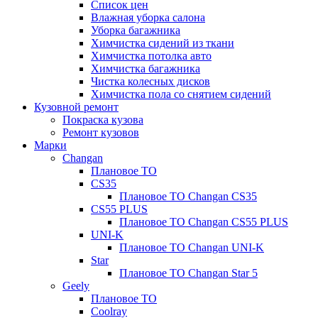
Список цен
Влажная уборка салона
Уборка багажника
Химчистка сидений из ткани
Химчистка потолка авто
Химчистка багажника
Чистка колесных дисков
Химчистка пола со снятием сидений
Кузовной ремонт
Покраска кузова
Ремонт кузовов
Марки
Changan
Плановое ТО
CS35
Плановое ТО Changan CS35
CS55 PLUS
Плановое ТО Changan CS55 PLUS
UNI-K
Плановое ТО Changan UNI-K
Star
Плановое ТО Changan Star 5
Geely
Плановое ТО
Coolray