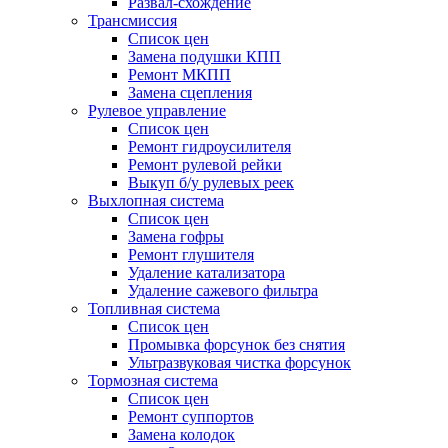
Развал-схождение
Трансмиссия
Список цен
Замена подушки КПП
Ремонт МКПП
Замена сцепления
Рулевое управление
Список цен
Ремонт гидроусилителя
Ремонт рулевой рейки
Выкуп б/у рулевых реек
Выхлопная система
Список цен
Замена гофры
Ремонт глушителя
Удаление катализатора
Удаление сажевого фильтра
Топливная система
Список цен
Промывка форсунок без снятия
Ультразвуковая чистка форсунок
Тормозная система
Список цен
Ремонт суппортов
Замена колодок