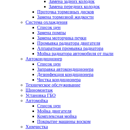
Замена задних колодок
Замена передних колодок
Проточка тормозных дисков
Замена тормозной жидкости
Система охлаждения
Список цен
Замена помпы
Замена моторчика печки
Промывка радиатора двигателя
Аппаратная промывка радиатора
Мойка радиатора автомобиля от пыли
Автокондиционер
Список цен
Заправка автокондиционера
Дезинфекция кондиционера
Чистка кондиционера
Техническое обслуживание
Шиномонтаж
Установка ГБО
Автомойка
Список цен
Мойка двигателя
Комплексная мойка
Покрытие машины воском
Химчистка